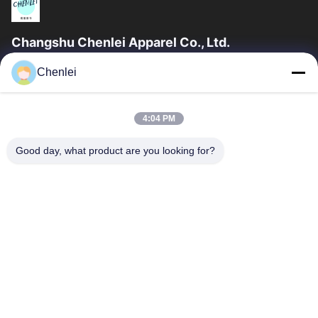
Changshu Chenlei Apparel Co., Ltd.
La société CHANGSHU CHENLEI APPAREL CO., LTD a été
Chenlei
créée en tant que telle. Notre usine a été créée en 2011, située
dans la ville de Suzhou,...
Liens Rapides
4:04 PM
Aperçu
Produits
Good day, what product are you looking for?
A Propos De Nous
Visite D'usine
Contrôle De La Qualité
Contact
Demande De Soumission
Contactez-Nous
86-512-52263588
86-512-52150298
julien@cschenlei.com