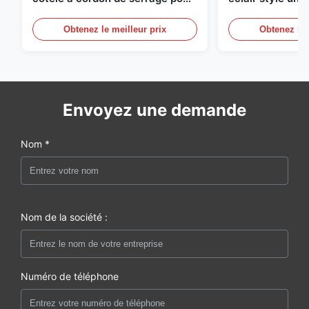
femme
avec bordure co
rayures
Obtenez le meilleur prix
Obtenez le 
Envoyez une demande
Nom *
Nom de la société :
Numéro de téléphone