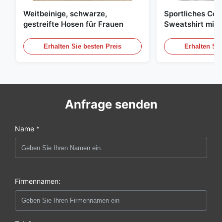
Weitbeinige, schwarze,
Sportliches Col
gestreifte Hosen für Frauen
Sweatshirt mit 
Reißverschluss
Kontraststreife
Erhalten Sie besten Preis
Erhalten Sie
Anfrage senden
Name *
Firmennamen: