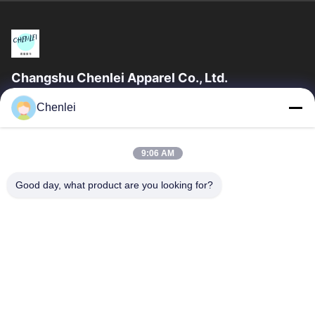
Changshu Chenlei Apparel Co., Ltd.
CHANGSHU CHENLEI APPAREL CO., LTD Unsere Fabrik wurde
Chenlei
2011 gegründet und befindet sich in der Stadt Suzhou, Provinz
Jiangsu, 90 Kilometer vom...
Schnelle Verbindungen
9:06 AM
Startseite
Produkte
Good day, what product are you looking for?
Über Uns
Fabrik Tour
Qualitätskontrolle
Kontakt
Referenzen
Treten Sie Mit Uns In Verbindung
86-512-52263588
86-512-52150298