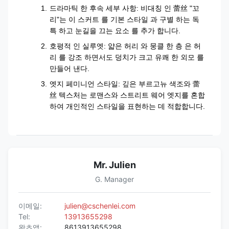
드라마틱 한 후속 세부 사항: 비대칭 인 蕾丝 "꼬
리"는 이 스커트 를 기본 스타일 과 구별 하는 독
특 하고 눈길을 끄는 요소 를 추가 합니다.
호평적 인 실루엣: 얇은 허리 와 뭉클 한 층 은 허
리 를 강조 하면서도 덩치가 크고 유쾌 한 외모 를
만들어 낸다.
엣지 페미니언 스타일: 깊은 부르고뉴 색조와 蕾
丝 텍스처는 로맨스와 스트리트 웨어 엣지를 혼합
하여 개인적인 스타일을 표현하는 데 적합합니다.
Mr. Julien
G. Manager
이메일:
julien@cschenlei.com
Tel:
13913655298
왓츠앱:
8613913655298