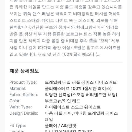
은 유쾌한 게임을 만드는 계층 롤드 계층을 갖추고 있습니다돋
보이는 뒤쪽 랜스 패널은 극적이고 비대칭적인 터치를 더하여
스트리트 스타일, 데이트 나이트 또는 페스티벌 외모를 위해
완벽합니다.간단한 셔츠와 청바지와 함께그랑지에서 영감을
받은 옷 생산 세부 사항 튼튼한 보르고뉴 텐스 직물 높은 허리
띠를 입은 허리띠 다층 롤링 층 비대칭 후속 蕾丝 "꼬리" 세부
사항 미니 길이 (다다리 중간 이상) 모델은 참고로 S 사이즈를
입고 있습니다. 재료 및 관리 100% 폴리에스터 (...
제품 상세정보
Product Type:
트레일링 테일 러플 레이스 미니 스커트
Material:
폴리에스테르 100% (섬세한 레이스)
Fabric Stretch:
적당한 신축성(스모킹 허리밴드만 해당)
Color:
부르고뉴/와인 레드
Waist Type:
하이웨이스트 스모크 웨이스트
Design Details:
다층 러플 티어, 비대칭 트레일링 레이스
테일
Fit Type:
플레어 / A라인핏
Length:
미니 길이(허벅지 중간 위)