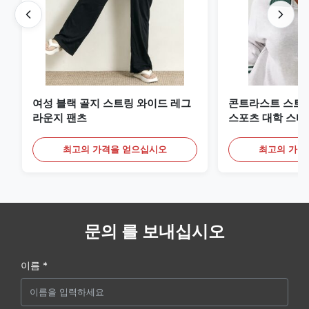
여성 블랙 골지 스트링 와이드 레그
콘트라스트 스트
라운지 팬츠
스포츠 대학 스타
트
최고의 가격을 얻으십시오
최고의 가격
문의 를 보내십시오
이름 *