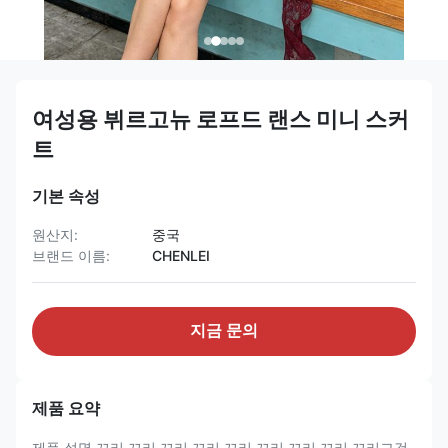
여성용 뷔르고뉴 로프드 랜스 미니 스커
트
기본 속성
원산지:
중국
브랜드 이름:
CHENLEI
지금 문의
제품 요약
제품 설명 꼬리 꼬리 꼬리 꼬리 꼬리 꼬리 꼬리 꼬리 꼬리그것