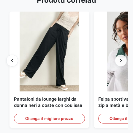
Prodotti correlati
Pantaloni da lounge larghi da
Felpa sportiva s
donna neri a coste con coulisse
zip a metà e bor
righe
Ottenga il migliore prezzo
Ottenga il m