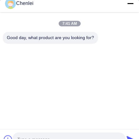
CHANGSHU CHENLEI ABBIGLIAMENTO CO., LTDLa nostra
Chenlei
fabbrica è stata fondata nel 2011, situata nella città di Suzhou,
nella provincia di Jiangsu, a 90...
Collegamenti Rapidi
7:41 AM
Casa
Prodotti
Good day, what product are you looking for?
Chi Siamo
Fatory Tour
Controllo Di Qualità
Contattaci
Richiedere Un Preventivo
Contattici
86-512-52263588
86-512-52150298
julien@cschenlei.com
Diritti d'autore © 2026-2026 Changshu Chenlei Apparel Co., Ltd.. . Tutti i
diritti riservati.