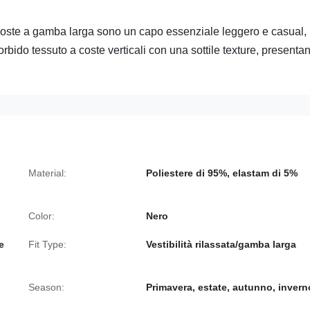
 coste a gamba larga sono un capo essenziale leggero e casual,
orbido tessuto a coste verticali con una sottile texture, presenta
Material:
Poliestere di 95%, elastam di 5%
Color:
Nero
e
Fit Type:
Vestibilità rilassata/gamba larga
Season:
Primavera, estate, autunno, invern