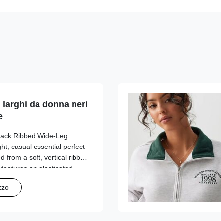
 larghi da donna neri
e
Black Ribbed Wide-Leg
ht, casual essential perfect
d from a soft, vertical ribbed
t features an elasticated
tie for a customizable fit,
zzo
d a relaxed wide-leg
lessly. The solid black hue
ch, making it ideal for