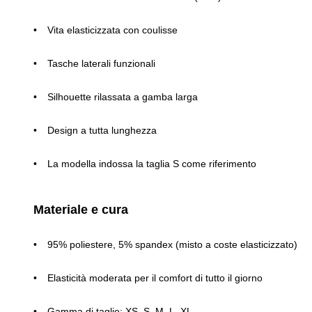
Vita elasticizzata con coulisse
Tasche laterali funzionali
Silhouette rilassata a gamba larga
Design a tutta lunghezza
La modella indossa la taglia S come riferimento
Materiale e cura
95% poliestere, 5% spandex (misto a coste elasticizzato)
Elasticità moderata per il comfort di tutto il giorno
Gamma di taglie: XS, S, M, L, XL