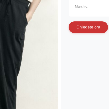
Marchio:
C
h
i
e
d
e
t
e
o
r
a