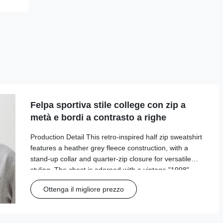
Felpa sportiva stile college con zip a
metà e bordi a contrasto a righe
Production Detail This retro-inspired half zip sweatshirt
features a heather grey fleece construction, with a
stand-up collar and quarter-zip closure for versatile
styling. The chest is adorned with a vintage "1998"
graphic print, while the cuffs and hem are finished with
Ottenga il migliore prezzo
contrasting green and white striped ribbing for a classic
collegiate look. The oversized, relaxed fit ensures all-
day comfort, making it perfect for casual outings,