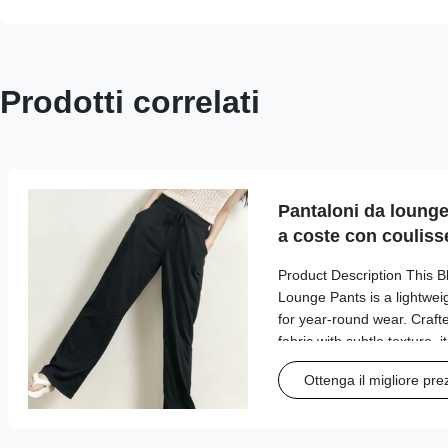
Prodotti correlati
Pantaloni da lounge
a coste con couliss
Product Description This 
Lounge Pants is a lightweig
for year-round wear. Crafte
fabric with subtle texture, i
waistband with a drawstring 
Ottenga il migliore pre
functional side pockets, an
silhouette that flows effort
adds a sleek, minimalist tou