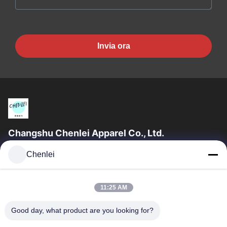
Invia ora
Changshu Chenlei Apparel Co., Ltd.
CHANGSHU CHENLEI ABBIGLIAMENTO CO., LTDLa nostra
Chenlei
fabbrica è stata fondata nel 2011, situata nella città di Suzhou,
nella provincia di Jiangsu, a 90...
Collegamenti Rapidi
11:25 AM
Casa
Prodotti
Good day, what product are you looking for?
Chi Siamo
Fatory Tour