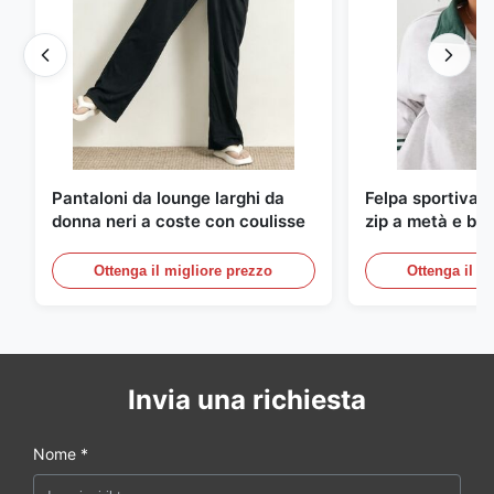
Pantaloni da lounge larghi da
Felpa sportiva s
donna neri a coste con coulisse
zip a metà e bor
righe
Ottenga il migliore prezzo
Ottenga il m
Invia una richiesta
Nome *