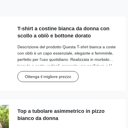
T-shirt a costine bianca da donna con
scollo a oblò e bottone dorato
Descrizione del prodotto Questa T-shirt bianca a coste
con oblò è un capo essenziale, elegante e femminile,
perfetto per l'uso quotidiano. Realizzata in morbido
tessuto a coste verticali, presenta una scollatura a U
rifinita con un piping nero a contrasto, un oblò
Ottenga il migliore prezzo
decorativo con un dettaglio di ...
Top a tubolare asimmetrico in pizzo
bianco da donna