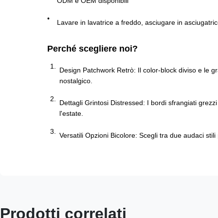
ODM e OEM disponibili
Lavare in lavatrice a freddo, asciugare in asciugatr
Perché scegliere noi?
Design Patchwork Retrò: Il color-block diviso e le 
nostalgico.
Dettagli Grintosi Distressed: I bordi sfrangiati grezz
l'estate.
Versatili Opzioni Bicolore: Scegli tra due audaci sti
Prodotti correlati