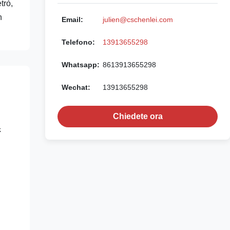
trò,
n
Email:
julien@cschenlei.com
Telefono:
13913655298
Whatsapp:
8613913655298
Wechat:
13913655298
Chiedete ora
k