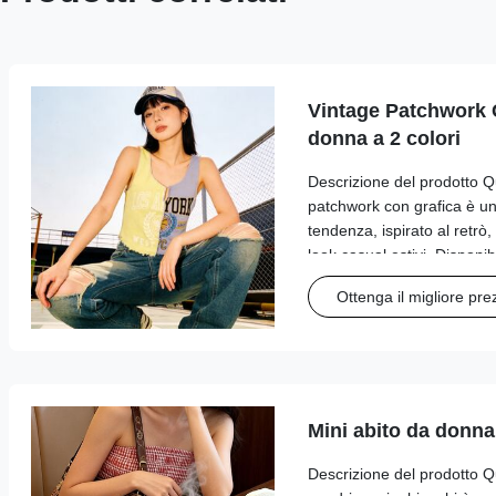
Vintage Patchwork 
donna a 2 colori
Descrizione del prodotto Q
patchwork con grafica è un
tendenza, ispirato al retrò,
look casual estivi. Disponibi
giallo-grigio e marrone-bi
Ottenga il migliore pre
patchwork asimmetrico divi
Mini abito da donna
Descrizione del prodotto Q