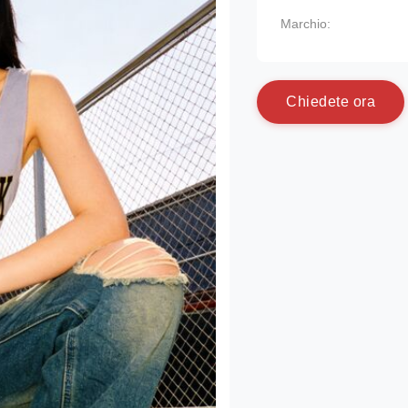
Marchio:
C
h
i
e
d
e
t
e
o
r
a