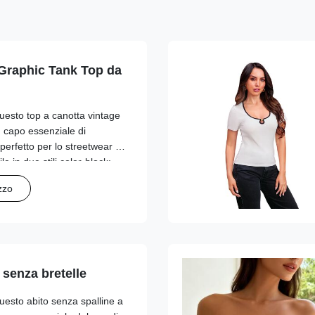
Graphic Tank Top da
uesto top a canotta vintage
 capo essenziale di
 perfetto per lo streetwear e
le in due stili color-block:
anco. Presenta un design
zzo
so con ...
 senza bretelle
uesto abito senza spalline a