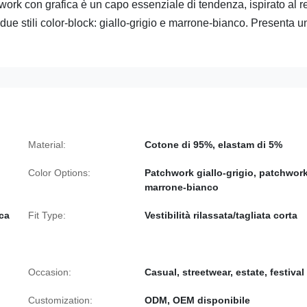
ork con grafica è un capo essenziale di tendenza, ispirato al re
n due stili color-block: giallo-grigio e marrone-bianco. Presenta u
Material:
Cotone di 95%, elastam di 5%
Color Options:
Patchwork giallo-grigio, patchwor
marrone-bianco
ca
Fit Type:
Vestibilità rilassata/tagliata corta
Occasion:
Casual, streetwear, estate, festival
Customization:
ODM, OEM disponibile