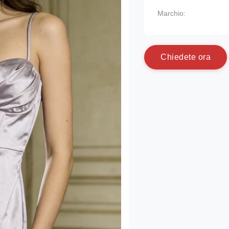
Marchio:
C
h
i
e
d
e
t
e
o
r
a