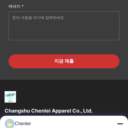
메세지 *
지금 제출
Changshu Chenlei Apparel Co., Ltd.
창수 천레이 의류 유한 공사우리 공장은 2011년 상하이 공항에서
Chenlei
90km 떨어진 장쑤성 쑤저우시에 설립되었으며, 200명 이상의 근