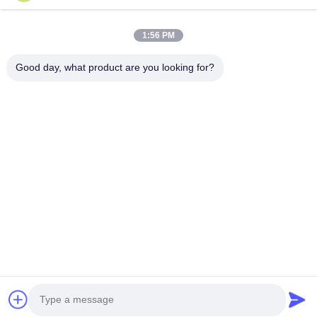
로자를 보유하고 있으며 주로 니트 제품을 생산하고 있습니다. 우리
의 장점은 우수한 품질 팀 관리, 빠른 교정, 경쟁력 있는 가격,...
1:56 PM
빠른 링크
Good day, what product are you looking for?
홈
제품 소개
회사 소개
공장 투어
품질 관리
연락처
견적 요청
문의하기
86-512-52263588
86-512-52150298
julien@cschenlei.com
저작권 © 2026-2026 Changshu Chenlei Apparel Co., Ltd.. . 판권 소유.