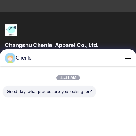
Changshu Chenlei Apparel Co., Ltd.
CHANGSHU CHENLEI APPAREL CO., LTD Nossa fábrica foi
Chenlei
estabelecida em 2011, localizada na cidade de Suzhou,
província de Jiangsu, a 90 quilômetros do...
Relações Rápidas
11:31 AM
Casa
Produtos
Good day, what product are you looking for?
Quem Somos
Fábrica
Controle De Qualidade
Fale Conosco
Pedir Um Orçamento
Contacte-Nos