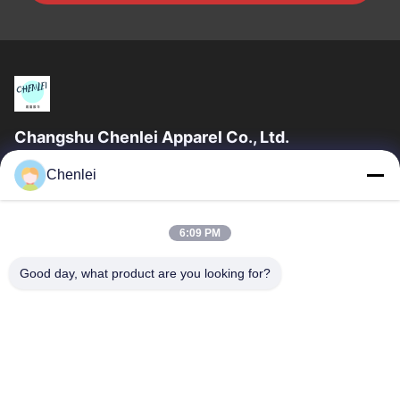
Changshu Chenlei Apparel Co., Ltd.
CHANGSHU CHENLEI APPAREL CO., LTD Nossa fábrica foi
Chenlei
estabelecida em 2011, localizada na cidade de Suzhou,
província de Jiangsu, a 90 quilômetros do...
Relações Rápidas
6:09 PM
Casa
Produtos
Good day, what product are you looking for?
Quem Somos
Fábrica
Controle De Qualidade
Fale Conosco
Pedir Um Orçamento
Contacte-Nos