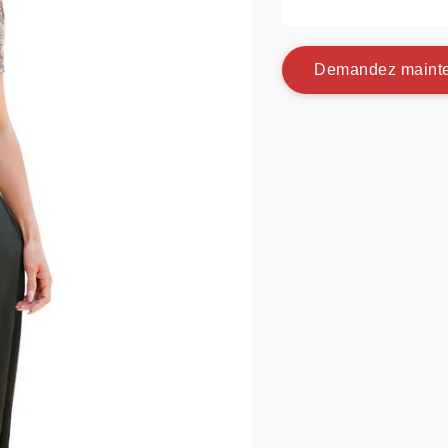
D
e
m
a
n
d
e
z
m
a
i
n
t