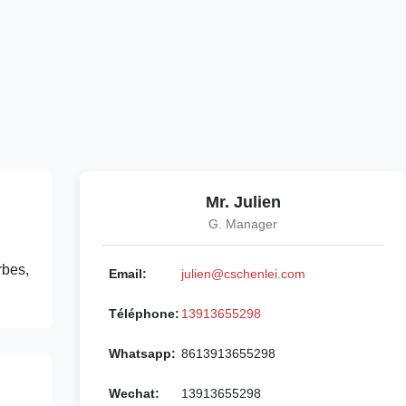
Mr. Julien
G. Manager
rbes,
Email:
julien@cschenlei.com
Téléphone:
13913655298
Whatsapp:
8613913655298
Wechat:
13913655298