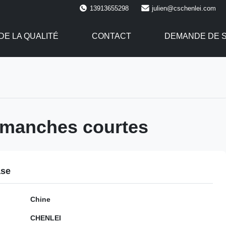
13913655298
julien@cschenlei.com
E LA QUALITÉ
CONTACT
DEMANDE DE 
à manches courtes
ase
Chine
CHENLEI