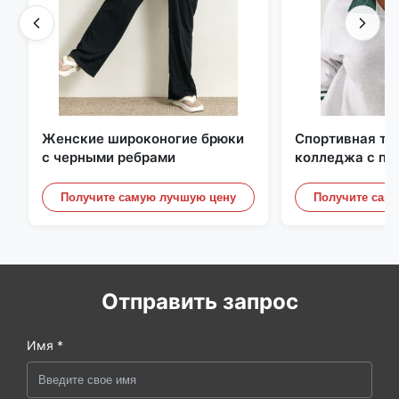
Женские широконогие брюки
Спортивная то
с черными ребрами
колледжа с по
контрастной п
отделкой
Получите самую лучшую цену
Получите сам
Отправить запрос
Имя *