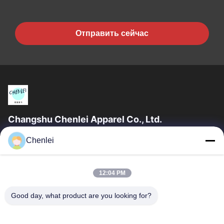
Отправить сейчас
Changshu Chenlei Apparel Co., Ltd.
CHANGSHU CHENLEI APPAREL CO., LTD. Наш завод был
Chenlei
основан в 2011 году, расположен в городе Сучжоу,
провинция Цзянсу, в 90 километрах от аэропорта...
Быстрые Связи
12:04 PM
Главная Страница
Продукция
Good day, what product are you looking for?
О Компании
Наша Фабрика
Контроль Качества
Контактные Данные