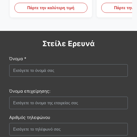
αντίθετες ρίγες
Πάρτε την καλύτερη τιμή
Πάρτε την κ
Στείλε Ερευνά
Όνομα *
Όνομα επιχείρησης:
Αριθμός τηλεφώνου