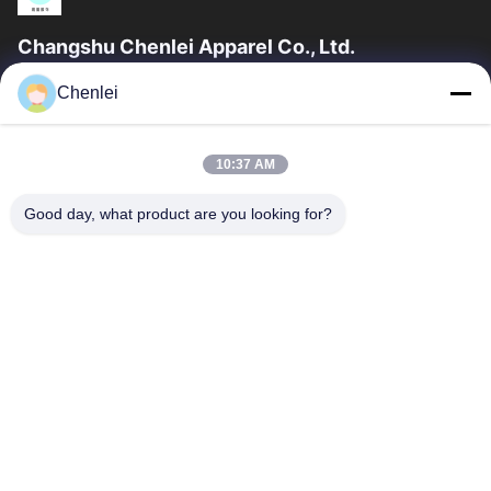
Changshu Chenlei Apparel Co., Ltd.
CHANGSHU CHENLEI APPAREL CO., LTD Το εργοστάσιό μας
Chenlei
ιδρύθηκε το 2011, βρίσκεται στην πόλη Suzhou, επαρχία
Jiangsu, 90 χιλιόμετρα μακριά από το...
Γρήγορες Συνδέσεις
10:37 AM
Αρχική Σελίδα
Προϊόντα
Good day, what product are you looking for?
Σχετικά Με Εμάς
Γύρος Εργοστασίων
Ποιοτικός Έλεγχος
Επαφή
Ζητήστε Ένα Απόσπασμα
Μας Ελάτε Σε Επαφή Με
86-512-52263588
86-512-52150298
julien@cschenlei.com