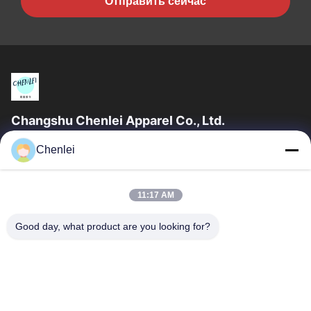
Отправить сейчас
Changshu Chenlei Apparel Co., Ltd.
CHANGSHU CHENLEI APPAREL CO., LTD. Наш завод был
Chenlei
основан в 2011 году, расположен в городе Сучжоу,
провинция Цзянсу, в 90 километрах от аэропорта...
Быстрые Связи
11:17 AM
Главная Страница
Продукция
Good day, what product are you looking for?
О Компании
Наша Фабрика
Контроль Качества
Контактные Данные
Отправить Запрос
Свяжитесь Мы