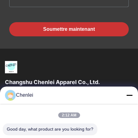
Soumettre maintenant
Changshu Chenlei Apparel Co., Ltd.
La société CHANGSHU CHENLEI APPAREL CO., LTD a été
Chenlei
créée en tant que telle. Notre usine a été créée en 2011, située
dans la ville de Suzhou,...
Liens Rapides
2:12 AM
Aperçu
Produits
Good day, what product are you looking for?
A Propos De Nous
Visite D'usine