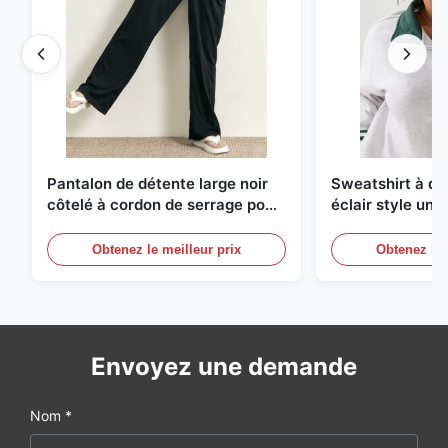
Pantalon de détente large noir
Sweatshirt à d
côtelé à cordon de serrage pour
éclair style univ
femme
avec bordure co
rayures
Obtenez le meilleur prix
Obtenez le 
Envoyez une demande
Nom *