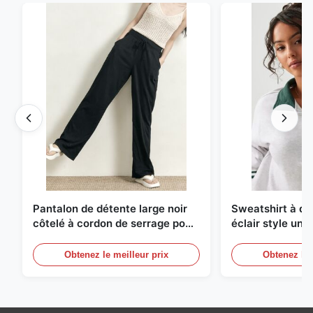
Pantalon de détente large noir
Sweatshirt à d
côtelé à cordon de serrage pour
éclair style univ
femme
avec bordure co
rayures
Obtenez le meilleur prix
Obtenez le 