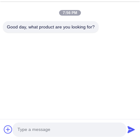
dans la ville de Suzhou,...
Liens Rapides
7:56 PM
Aperçu
Produits
Good day, what product are you looking for?
A Propos De Nous
Visite D'usine
Contrôle De La Qualité
Contact
Demande De Soumission
Contactez-Nous
86-512-52263588
86-512-52150298
julien@cschenlei.com
Droit d'auteur © 2026-2026 Changshu Chenlei Apparel Co., Ltd.. . Tous
droits réservés.