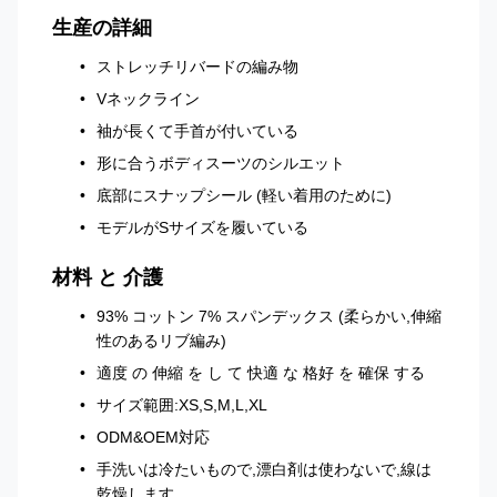
生産の詳細
ストレッチリバードの編み物
Vネックライン
袖が長くて手首が付いている
形に合うボディスーツのシルエット
底部にスナップシール (軽い着用のために)
モデルがSサイズを履いている
材料 と 介護
93% コットン 7% スパンデックス (柔らかい,伸縮
性のあるリブ編み)
適度 の 伸縮 を し て 快適 な 格好 を 確保 する
サイズ範囲:XS,S,M,L,XL
ODM&OEM対応
手洗いは冷たいもので,漂白剤は使わないで,線は
乾燥します.