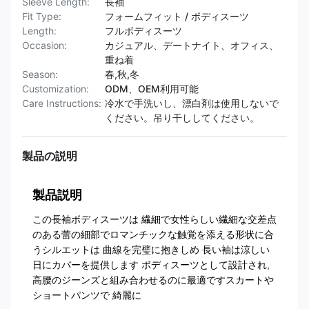
Sleeve Length:
長袖
Fit Type:
フォームフィット / ボディスーツ
Length:
フルボディスーツ
Occasion:
カジュアル、デートナイト、オフィス、
重ね着
Season:
春,秋,冬
Customization:
ODM、OEM利用可能
Care Instructions:
冷水で手洗いし、漂白剤は使用しないで
ください。吊り干ししてください。
製品の説明
製品説明
この長袖ボディスーツは 繊細で女性らしい繊細な交差点
のある蕾の細部でロマンチックな触覚を添える形状に合
うシルエットは 曲線を完璧に抱きしめ 長い袖は涼しい
日にカバーを提供します ボディスーツとして設計され,
高腰のジーンズと組み合わせるのに最適ですスカートや
ショートパンツで 綺麗に