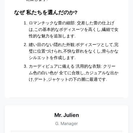
なぜ 私たちを選んだのか?
ロマンチックな蕾の細部: 交差した蕾の仕上げ
は,この基本的なボディスーツを高くし,繊細で女
性的な魅力を追加します.
縫い目のない隠れた外観:ボディスーツとして,完
璧に位置づけられ,不快な群れをなくし,滑らかな
シルエットを作成します.
カーディビュアに備える 汎用的な衣類: クリー
ム色の白い色が 全てに合致し,カジュアルな出か
け,デート,ジャケットの下の層に最適です.
Mr. Julien
G. Manager