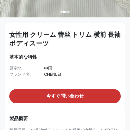
女性用 クリーム 蕾丝 トリム 横前 長袖
ボディスーツ
基本的な特性
原産地:
中国
ブランド名:
CHENLEI
今すぐ問い合わせ
製品概要
製品説明 この長袖ボディスーツは 繊細で女性らしい繊細な