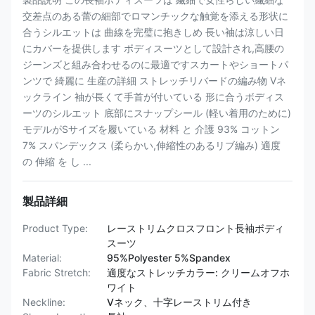
交差点のある蕾の細部でロマンチックな触覚を添える形状に
合うシルエットは 曲線を完璧に抱きしめ 長い袖は涼しい日
にカバーを提供します ボディスーツとして設計され,高腰の
ジーンズと組み合わせるのに最適ですスカートやショートパ
ンツで 綺麗に 生産の詳細 ストレッチリバードの編み物 Vネ
ックライン 袖が長くて手首が付いている 形に合うボディス
ーツのシルエット 底部にスナップシール (軽い着用のために)
モデルがSサイズを履いている 材料 と 介護 93% コットン
7% スパンデックス (柔らかい,伸縮性のあるリブ編み) 適度
の 伸縮 を し ...
製品詳細
Product Type:
レーストリムクロスフロント長袖ボディ
スーツ
Material:
95%Polyester 5%Spandex
Fabric Stretch:
適度なストレッチカラー: クリームオフホ
ワイト
Neckline:
Vネック、十字レーストリム付き