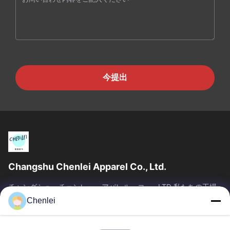
今提出
Changshu Chenlei Apparel Co., Ltd.
チャングシュ・チェンレー・アパレル・コー., LTD 私たちの工場
は2011年に設立され, 江苏省, 鈴州市に位置しています 上海空港か
Chenlei
ら90キロ離れた, 我々は200人以上の労働者を有し,主に編み物製
品を生産します,私たちの利点優れた品質のチーム管理 迅速な検査
競争力のある価格...