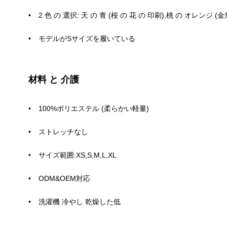
2 色 の 選択: 天 の 青 (桜 の 花 の 印刷),桃 の オレンジ (金
モデルがSサイズを履いている
材料 と 介護
100%ポリエステル (柔らかい軽量)
ストレッチなし
サイズ範囲:XS,S,M,L,XL
ODM&OEM対応
洗濯機 冷やし 乾燥した低