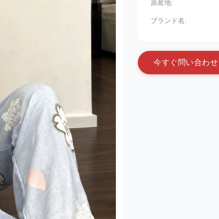
原産地:
ブランド名:
今
す
ぐ
問
い
合
わ
せ