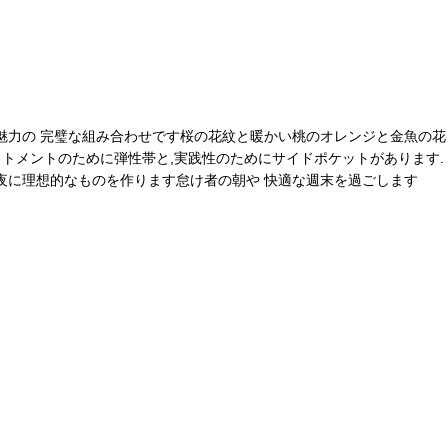
魅力の 完璧な組み合わせです桜の花紋と暖かい桃のオレンジと金魚の花
ットメントのために弾性帯と,実践性のためにサイドポケットがあります.
夜に理想的なものを作ります怠け者の朝や 快適な週末を過ごします