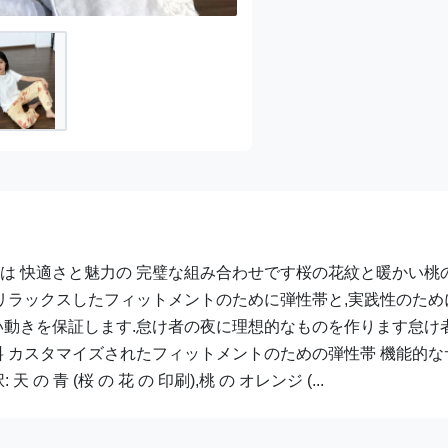
ツは 快適さと魅力の 完璧な組み合わせです桜の花紋と暖かい桃
 リラックスしたフィットメントのために弾性帯と,実践性のため
ない動きを保証します.怠け者の夜に理想的なものを作ります怠け
料 カスタマイズされたフィットメントのための弾性帯 機能的な
 青 (桜 の 花 の 印刷),桃 の オレンジ (...