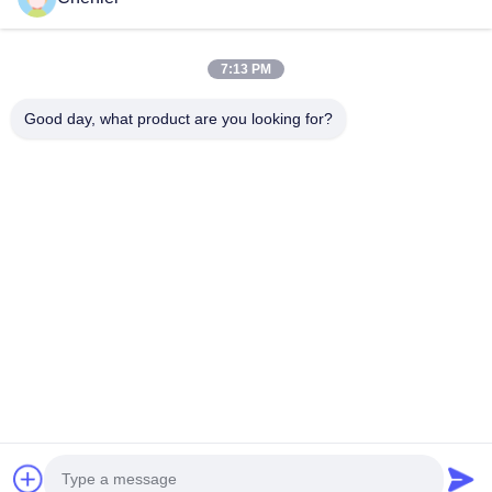
fabbrica è stata fondata nel 2011, situata nella città di Suzhou,
nella provincia di Jiangsu, a 90...
Collegamenti Rapidi
7:13 PM
Casa
Prodotti
Good day, what product are you looking for?
Chi Siamo
Fatory Tour
Controllo Di Qualità
Contattaci
Richiedere Un Preventivo
Contattici
86-512-52263588
86-512-52150298
julien@cschenlei.com
Diritti d'autore © 2026-2026 Changshu Chenlei Apparel Co., Ltd.. . Tutti i
diritti riservati.