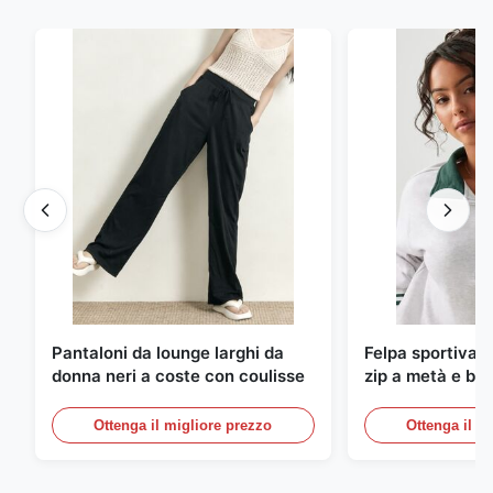
Pantaloni da lounge larghi da
Felpa sportiva s
donna neri a coste con coulisse
zip a metà e bor
righe
Ottenga il migliore prezzo
Ottenga il m