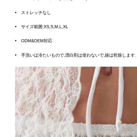
ストレッチなし
サイズ範囲:XS,S,M,L,XL
ODM&OEM対応
手洗いは冷たいもので,漂白剤は使わないで,線は乾燥します.