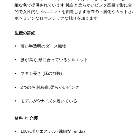
細な色で提供されています 純白と柔らかいピンク高腰で形に合う
的で女性的な シルエットを創造します浴衣の上層化やカット
ボヘミアンなロマンチックな触りを加えます
生産の詳細
薄い半透明のダース織物
腰が高く,形に合っているシルエット
マキシ長さ (床の放牧)
2つの色:純粋白,柔らかいピンク
モデルがSサイズを履いている
材料 と 介護
100%ポリエステル (繊細な renda)