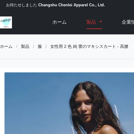
お待たせしました
Changshu Chenlei Apparel Co., Ltd.
ホーム
製品
企業
ホーム
/
製品
/
服
/
女性用 2 色 純 蕾のマキシスカート - 高腰