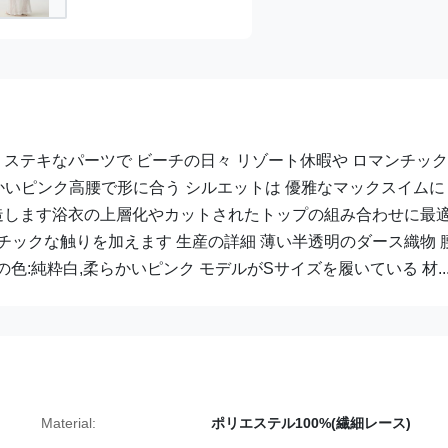
 ステキなパーツで ビーチの日々 リゾート休暇や ロマンチッ
いピンク高腰で形に合う シルエットは 優雅なマックスイムに
創造します浴衣の上層化やカットされたトップの組み合わせに最
チックな触りを加えます 生産の詳細 薄い半透明のダース織物 
の色:純粋白,柔らかいピンク モデルがSサイズを履いている 材..
Material:
ポリエステル100%(繊細レース)