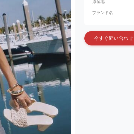
原産地:
ブランド名:
今
す
ぐ
問
い
合
わ
せ