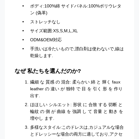
ボディ:100%綿 サイドパネル:100%ポリウレタ
ン (偽革)
ストレッチなし
サイズ範囲:XS,S,M,L,XL
ODM&OEM対応
手洗いは冷たいもので,漂白剤は使わないで,線は
乾燥します.
なぜ 私たちを選んだのか?
繊細 な 質感 の 混合: 柔らかい 綿 と 輝く faux
leather の 違い が 独特 で 目 を 引く 形 を 作り
出す.
ほほしい シルエット: 形状 に 合致 する 切断 と
輪紋 の 側 が 曲線 を 強調 し て 音量 と 動き を
増やし ます.
多様なスタイル:このドレスは,カジュアルな場合
とドレッシーな場合の両方に適しており,アクセ