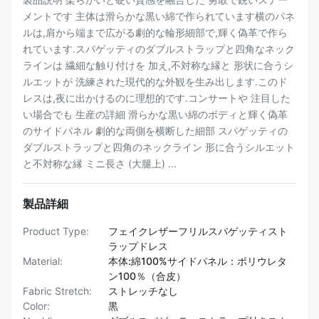
メントです 主体は滑らかな黒い綿で作られています横のパネ
ルは,肩から端まで広がる劇的な輪形細部で,輝く偽革で作ら
れています.スパゲッティのダブルストラップと四角なネック
ラインは 繊細な触り付けを 加え,不対称な縁と 形状に合うシ
ルエットが 洗練された現代的な外観を生み出します.このド
レスは,夜に出かけるのに理想的です.コンサートや 注目した
い場合でも 生産の詳細 滑らかな黒い綿のボディと輝く偽革
のサイドパネル 劇的な両側を横断した細部 スパゲッティの
ダブルストラップと四角のネックライン 形に合うシルエット
と不対称な縁 ミニ長さ (大腿上) ...
製品詳細
Product Type:
フェイクレザーフリルスパゲッティスト
ラップドレス
Material:
本体:綿100%サイドパネル：ポリウレタ
ン100％（合皮）
Fabric Stretch:
ストレッチなし
Color:
黒