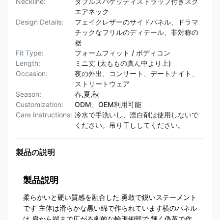
Neckline:
ダブルスパゲッティストラップ付きスク
エアネック
Design Details:
フェイクレザーのサイドパネル、ドラマ
チックなフリルのディテール、非対称の
裾
Fit Type:
フォームフィット / ボディコン
Length:
ミニ丈 (太ももの真ん中より上)
Occasion:
夜の外出、コンサート、デートナイト、
ストリートウェア
Season:
春,夏,秋
Customization:
ODM、OEM利用可能
Care Instructions:
冷水で手洗いし、漂白剤は使用しないで
ください。吊り干ししてください。
製品の説明
製品説明
柔らかいと硬い質感を融合した 勇敢で鋭いステーメント
です 主体は滑らかな黒い綿で作られています横のパネル
は,肩から端まで広がる劇的な輪形細部で,輝く偽革で作