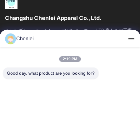
Changshu Chenlei Apparel Co., Ltd.
チャングシュ・チェンレー・アパレル・コー., LTD 私たちの工場
は2011年に設立され, 江苏省, 鈴州市に位置しています 上海空港か
Chenlei
ら90キロ離れた, 我々は200人以上の労働者を有し,主に編み物製
品を生産します,私たちの利点優れた品質のチーム管理 迅速な検査
競争力のある価格...
2:19 PM
SAIKESAISI水素エナジー
Good day, what product are you looking for?
ホーム
製品
企業情報
会社案内
品質管理
お問い合わせ
見積依頼
送信
86-512-52263588
86-512-52150298