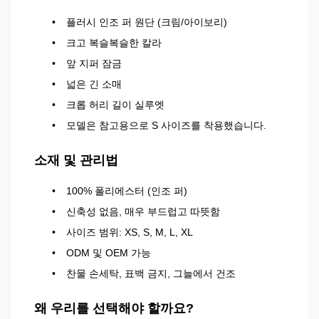
플러시 인조 퍼 원단 (크림/아이보리)
크고 복슬복슬한 칼라
앞 지퍼 잠금
넓은 긴 소매
크롭 허리 길이 실루엣
모델은 참고용으로 S 사이즈를 착용했습니다.
소재 및 관리법
100% 폴리에스터 (인조 퍼)
신축성 없음, 매우 부드럽고 따뜻함
사이즈 범위: XS, S, M, L, XL
ODM 및 OEM 가능
찬물 손세탁, 표백 금지, 그늘에서 건조
왜 우리를 선택해야 할까요?