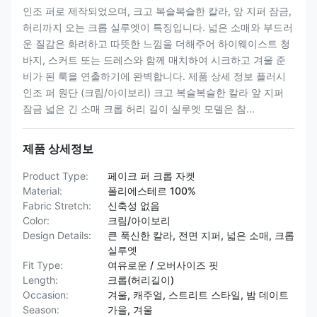
인조 퍼로 제작되었으며, 크고 복슬복슬한 칼라, 앞 지퍼 잠금,
허리까지 오는 크롭 실루엣이 특징입니다. 넓은 소매와 부드러
운 질감은 화려하고 따뜻한 느낌을 더해주어 하이웨이스트 청
바지, 스커트 또는 드레스와 함께 매치하여 시크하고 겨울 준
비가 된 룩을 연출하기에 완벽합니다. 제품 상세 정보 플러시
인조 퍼 원단 (크림/아이보리) 크고 복슬복슬한 칼라 앞 지퍼
잠금 넓은 긴 소매 크롭 허리 길이 실루엣 모델은 참...
제품 상세정보
Product Type:
페이크 퍼 크롭 자켓
Material:
폴리에스테르 100%
Fabric Stretch:
신축성 없음
Color:
크림/아이보리
Design Details:
큰 푹신한 칼라, 전면 지퍼, 넓은 소매, 크롭
실루엣
Fit Type:
여유로운 / 오버사이즈 핏
Length:
크롭(허리길이)
Occasion:
겨울, 캐주얼, 스트리트 스타일, 밤 데이트
Season:
가을, 겨울