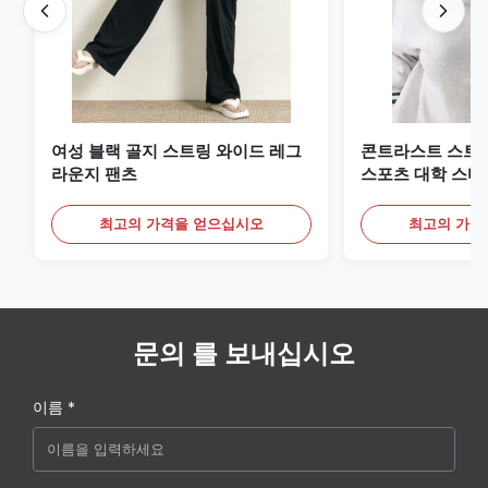
여성 블랙 골지 스트링 와이드 레그
콘트라스트 스트
라운지 팬츠
스포츠 대학 스타
트
최고의 가격을 얻으십시오
최고의 가격
문의 를 보내십시오
이름 *