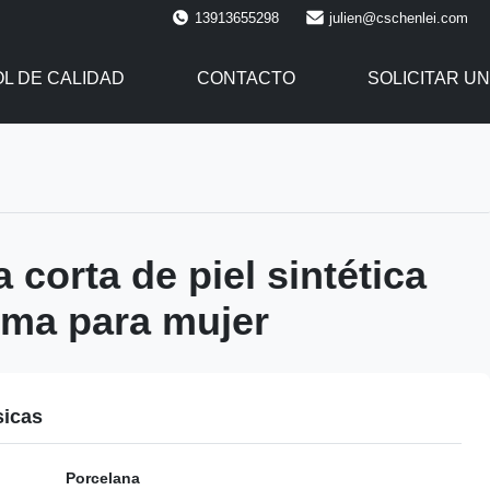
13913655298
julien@cschenlei.com
L DE CALIDAD
CONTACTO
SOLICITAR UN
 corta de piel sintética
ema para mujer
sicas
Porcelana