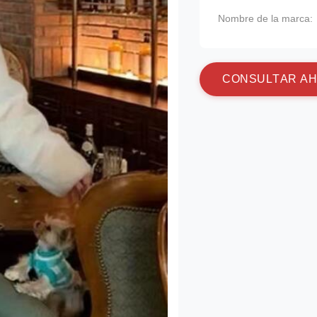
Nombre de la marca:
C
O
N
S
U
L
T
A
R
A
H