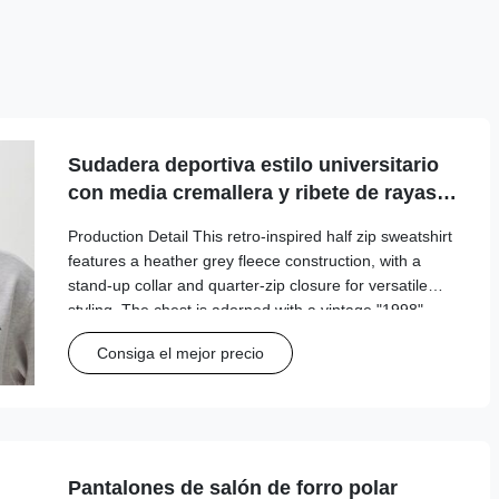
Sudadera deportiva estilo universitario
con media cremallera y ribete de rayas
en contraste
Production Detail This retro-inspired half zip sweatshirt
features a heather grey fleece construction, with a
stand-up collar and quarter-zip closure for versatile
styling. The chest is adorned with a vintage "1998"
graphic print, while the cuffs and hem are finished with
Consiga el mejor precio
contrasting green and white striped ribbing for a classic
collegiate look. The oversized, relaxed fit ensures all-
day comfort, making it perfect for casual outings,
loungewear, or layering with jeans and
Pantalones de salón de forro polar