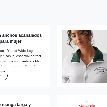
n anchos acanalados
para mujer
Black Ribbed Wide-Leg
ht, casual essential perfect
d from a soft, vertical ribbed
t features an elasticated
tie for a customizable fit,
o
d a relaxed wide-leg
lessly. The solid black hue
ch, making it ideal for
irts, or hoodies for a
 manga larga y