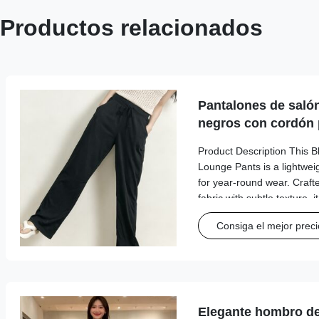
Productos relacionados
Pantalones de saló
negros con cordón 
Product Description This 
Lounge Pants is a lightweig
for year-round wear. Crafte
fabric with subtle texture, i
waistband with a drawstring 
Consiga el mejor preci
functional side pockets, an
silhouette that flows effort
adds a sleek, minimalist tou
pairing with camisoles, t-sh
Elegante hombro de