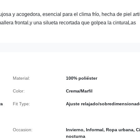
osa y acogedora, esencial para el clima frío, hecha de piel artif
llera frontal,y una silueta recortada que golpea la cinturaLas
Material:
100% poliéster
Color:
Crema/Marfil
ra
Fit Type:
Ajuste relajado/sobredimensionad
Occasion:
Invierno, Informal, Ropa urbana, C
nocturna