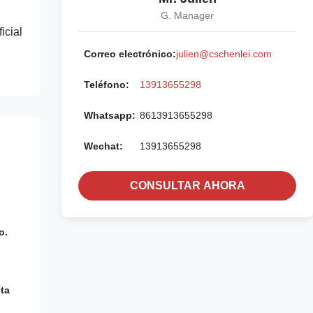
G. Manager
icial
Correo electrónico:
julien@cschenlei.com
Teléfono:
13913655298
Whatsapp:
8613913655298
Wechat:
13913655298
CONSULTAR AHORA
o.
ita