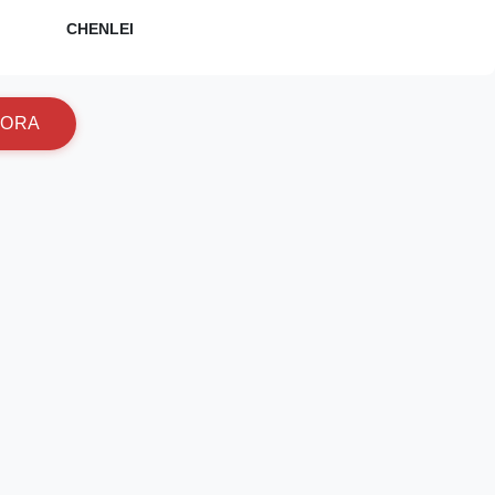
CHENLEI
O
R
A