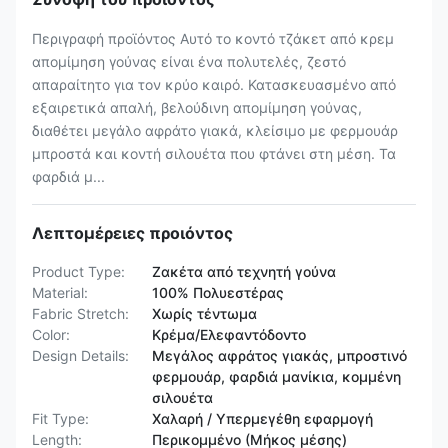
Περιγραφή προϊόντος Αυτό το κοντό τζάκετ από κρεμ
απομίμηση γούνας είναι ένα πολυτελές, ζεστό
απαραίτητο για τον κρύο καιρό. Κατασκευασμένο από
εξαιρετικά απαλή, βελούδινη απομίμηση γούνας,
διαθέτει μεγάλο αφράτο γιακά, κλείσιμο με φερμουάρ
μπροστά και κοντή σιλουέτα που φτάνει στη μέση. Τα
φαρδιά μ...
Λεπτομέρειες προιόντος
Product Type:
Ζακέτα από τεχνητή γούνα
Material:
100% Πολυεστέρας
Fabric Stretch:
Χωρίς τέντωμα
Color:
Κρέμα/Ελεφαντόδοντο
Design Details:
Μεγάλος αφράτος γιακάς, μπροστινό
φερμουάρ, φαρδιά μανίκια, κομμένη
σιλουέτα
Fit Type:
Χαλαρή / Υπερμεγέθη εφαρμογή
Length:
Περικομμένο (Μήκος μέσης)