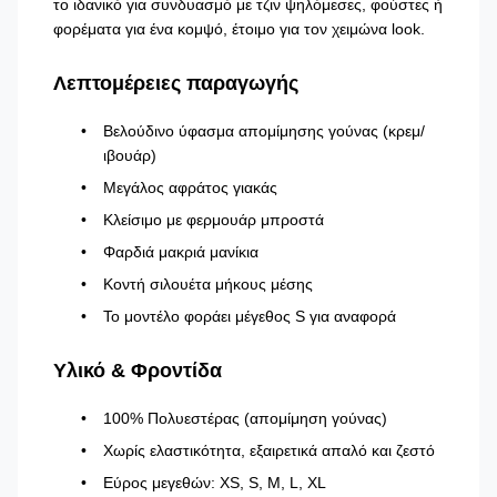
το ιδανικό για συνδυασμό με τζιν ψηλόμεσες, φούστες ή
φορέματα για ένα κομψό, έτοιμο για τον χειμώνα look.
Λεπτομέρειες παραγωγής
Βελούδινο ύφασμα απομίμησης γούνας (κρεμ/
ιβουάρ)
Μεγάλος αφράτος γιακάς
Κλείσιμο με φερμουάρ μπροστά
Φαρδιά μακριά μανίκια
Κοντή σιλουέτα μήκους μέσης
Το μοντέλο φοράει μέγεθος S για αναφορά
Υλικό & Φροντίδα
100% Πολυεστέρας (απομίμηση γούνας)
Χωρίς ελαστικότητα, εξαιρετικά απαλό και ζεστό
Εύρος μεγεθών: XS, S, M, L, XL