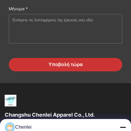
Μήνυμα *
Υποβολή τώρα
Changshu Chenlei Apparel Co., Ltd.
CHANGSHU CHENLEI APPAREL CO., LTD Το εργοστάσιό μας
Chenlei