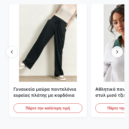
Γυναικεία μαύρα παντελόνια
Αθλητικό πανε
ευρείας πλάτης με κορδόνια
στυλ μισό τζιπ
αντίθετες ρίγες
Πάρτε την καλύτερη τιμή
Πάρτε την κ