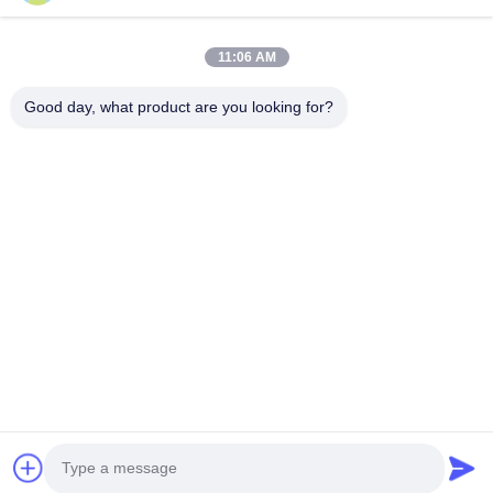
ιδρύθηκε το 2011, βρίσκεται στην πόλη Suzhou, επαρχία
Jiangsu, 90 χιλιόμετρα μακριά από το...
Γρήγορες Συνδέσεις
11:06 AM
Αρχική Σελίδα
Προϊόντα
Good day, what product are you looking for?
Σχετικά Με Εμάς
Γύρος Εργοστασίων
Ποιοτικός Έλεγχος
Επαφή
Ζητήστε Ένα Απόσπασμα
Μας Ελάτε Σε Επαφή Με
86-512-52263588
86-512-52150298
julien@cschenlei.com
Δικαιώματα πνευματικής ιδιοκτησίας © 2026-2026 Changshu Chenlei
Apparel Co., Ltd.. . Διατηρούνται όλα τα πνευματικά δικαιώματα.