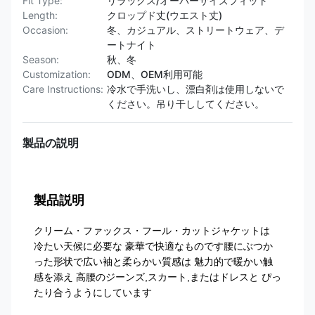
Fit Type:
リラックス/オーバーサイズフィット
Length:
クロップド丈(ウエスト丈)
Occasion:
冬、カジュアル、ストリートウェア、デ
ートナイト
Season:
秋、冬
Customization:
ODM、OEM利用可能
Care Instructions:
冷水で手洗いし、漂白剤は使用しないで
ください。吊り干ししてください。
製品の説明
製品説明
クリーム・ファックス・フール・カットジャケットは
冷たい天候に必要な 豪華で快適なものです腰にぶつか
った形状で広い袖と柔らかい質感は 魅力的で暖かい触
感を添え 高腰のジーンズ,スカート,またはドレスと ぴっ
たり合うようにしています