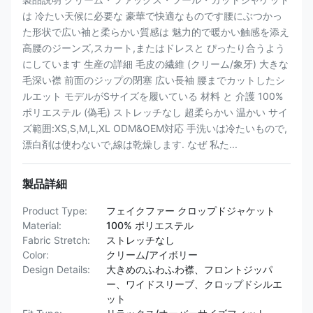
は 冷たい天候に必要な 豪華で快適なものです腰にぶつかっ
た形状で広い袖と柔らかい質感は 魅力的で暖かい触感を添え
高腰のジーンズ,スカート,またはドレスと ぴったり合うよう
にしています 生産の詳細 毛皮の繊維 (クリーム/象牙) 大きな
毛深い襟 前面のジップの閉塞 広い長袖 腰までカットしたシ
ルエット モデルがSサイズを履いている 材料 と 介護 100%
ポリエステル (偽毛) ストレッチなし 超柔らかい 温かい サイ
ズ範囲:XS,S,M,L,XL ODM&OEM対応 手洗いは冷たいもので,
漂白剤は使わないで,線は乾燥します. なぜ 私た...
製品詳細
Product Type:
フェイクファー クロップドジャケット
Material:
100% ポリエステル
Fabric Stretch:
ストレッチなし
Color:
クリーム/アイボリー
Design Details:
大きめのふわふわ襟、フロントジッパ
ー、ワイドスリーブ、クロップドシルエ
ット