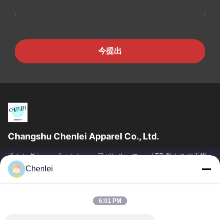
今提出
Changshu Chenlei Apparel Co., Ltd.
チャングシュ・チェンレー・アパレル・コー., LTD 私たちの工場
は2011年に設立され, 江苏省, 鈴州市に位置しています 上海空港か
Chenlei
ら90キロ離れた, 我々は200人以上の労働者を有し,主に編み物製
品を生産します,私たちの利点優れた品質のチーム管理 迅速な検査
競争力のある価格...
6:01 PM
SAIKESAISI水素エナジー