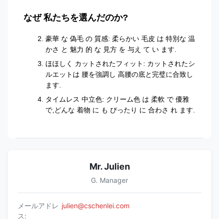
なぜ 私たちを選んだのか?
豪華 な 偽毛 の 質感: 柔らかい 毛皮 は 特別な 温
かさ と 魅力 的 な 見方 を 与え て い ます.
ほほしく カットされたフィット: カットされたシ
ルエットは 腰を強調し 高腰の底と完璧に合致し
ます.
タイムレス 中立色: クリーム色 は 柔軟 で 優雅
で,どんな 着物 に も ぴったり に 合わさ れ ます.
Mr. Julien
G. Manager
メールアドレ
julien@cschenlei.com
ス: