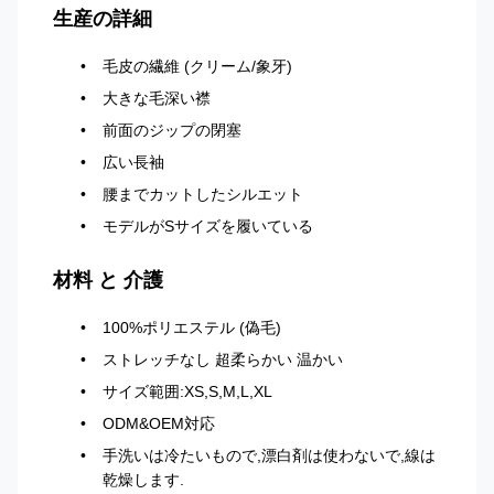
生産の詳細
毛皮の繊維 (クリーム/象牙)
大きな毛深い襟
前面のジップの閉塞
広い長袖
腰までカットしたシルエット
モデルがSサイズを履いている
材料 と 介護
100%ポリエステル (偽毛)
ストレッチなし 超柔らかい 温かい
サイズ範囲:XS,S,M,L,XL
ODM&OEM対応
手洗いは冷たいもので,漂白剤は使わないで,線は
乾燥します.